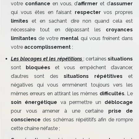
votre
confiance
en vous, d’
affirmer
et d’
assumer
qui vous êtes en faisant
respecter
vos propres
limites
et en sachant dire non quand cela est
nécessaire tout en dépassant les
croyances
limitantes
de votre
mental
qui vous freinent dans
votre
accomplissement
;
Les blocages et les répétitions
: certaines
situations
sont
bloquées
et vous empêchent d’avancer,
d’autres sont des
situations répétitives
et
négatives qui vous emmènent toujours vers les
mêmes erreurs en attirant les mêmes
difficultés
. Le
soin énergétique
va permettre un
déblocage
pour vous amener à une certaine
prise de
conscience
des schémas répétitifs afin de rompre
cette chaîne néfaste ;