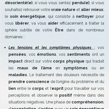
désorienté(e)
, si vous vous sentez
perdu(e)
, si vous
souhaitez retrouver votre
vraie nature
et
aller mieux
,
le
soin énergétique
, qui consiste à
nettoyer
pour
vous
libérer
, va vous
aider
efficacement à traiter la
sphère subtile de votre
Être
dans de nombreux
domaines :
Les tensions et les symptômes physiques
: vos
pensées
, vos
émotions
, vos
sentiments
ont un
impact
direct sur votre
corps physique
qui traduit
les
maux de l’âme
en
symptômes
ou en
maladies
. Le traitement des douleurs nécessite de
prendre conscience
de l’origine du problème et du
lien
entre le
corps
et l’
esprit
pour travailler sur vos
perceptions et observer le
positif
même dans des
situations négatives. Une phase de
compréhension
,
d’
acceptation
, d’
action
avec un
soin énergétique