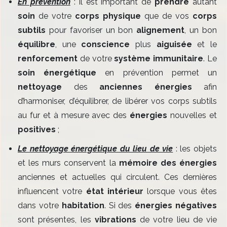
En prévention
: il est important de
prendre
autant
soin
de votre
corps physique
que de vos
corps
subtils
pour favoriser un bon
alignement
, un bon
équilibre
, une
conscience
plus
aiguisée
et le
renforcement
de votre
système immunitaire
. Le
soin énergétique
en prévention permet un
nettoyage
des
anciennes énergies
afin
d’harmoniser, d’équilibrer, de libérer vos corps subtils
au fur et à mesure avec des
énergies
nouvelles et
positives
;
Le nettoyage énergétique du lieu de vie
: les objets
et les murs conservent la
mémoire des énergies
anciennes et actuelles qui circulent. Ces dernières
influencent votre
état intérieur
lorsque vous êtes
dans votre
habitation
. Si des
énergies négatives
sont présentes, les
vibrations
de votre lieu de vie