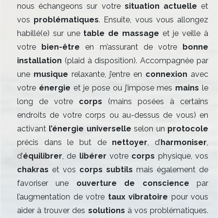
nous échangeons sur votre
situation actuelle
et
vos
problématiques
. Ensuite, vous vous allongez
habillé(e) sur une
table de massage
et je veille à
votre
bien-être
en m’assurant de votre
bonne
installation
(plaid à disposition). Accompagnée par
une
musique
relaxante, j’entre en
connexion
avec
votre
énergie
et je pose ou j’impose mes
mains
le
long de votre
corps
(mains posées à certains
endroits de votre corps ou au-dessus de vous) en
activant
l’énergie universelle
selon un
protocole
précis dans le but de
nettoyer
, d’
harmoniser
,
d’
équilibrer
, de
libérer
votre
corps
physique, vos
chakras
et vos
corps subtils
mais également de
favoriser une
ouverture de conscience
par
l’augmentation de votre
taux vibratoire
pour vous
aider à trouver des
solutions
à vos problématiques.