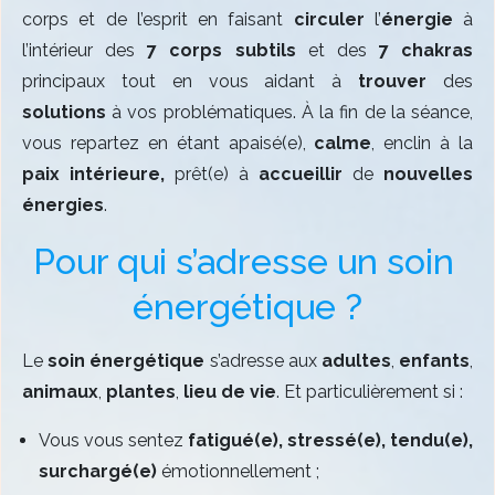
corps et de l’esprit en faisant
circuler
l’
énergie
à
l’intérieur des
7 corps subtils
et des
7
chakras
principaux tout en vous aidant à
trouver
des
solutions
à vos problématiques. À la fin de la séance,
vous repartez en étant apaisé(e),
calme
, enclin à la
paix intérieure,
prêt(e) à
accueillir
de
nouvelles
énergies
.
Pour qui s’adresse un soin 
énergétique ?
Le
soin énergétique
s’adresse aux
adultes
,
enfants
,
animaux
,
plantes
,
lieu de vie
. Et particulièrement si :
Vous vous sentez
fatigué
(e)
, stressé
(e)
, tendu
(e)
,
surchargé
(e)
émotionnellement ;