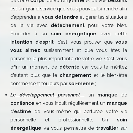
de votre
corps
, de votre
rythme
et de vos
besoins
est un grand service que vous pouvez lui rendre afin
d’apprendre à
vous détendre
et gérer les situations
de la vie avec
détachement
pour votre bien.
Procéder à un
soin énergétique
avec cette
intention
d’esprit
, c’est vous prouver que
vous
vous aimez
suffisamment et que vous êtes la
personne la plus importante de votre vie. C’est vous
offrir un moment de
détente
car vous le méritez
d’autant plus que le
changement
et le bien-être
commencent toujours par
soi-même
;
Le développement personnel
: un
manque
de
confiance
en vous induit régulièrement un
manque
d’
estime
de vous-même qui perturbe votre vie
personnelle et professionnelle. Un
soin
énergétique
va vous permettre de
travailler
sur