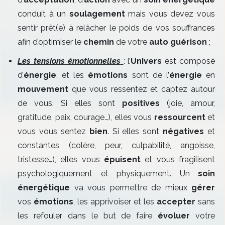
conduit à un
soulagement
mais vous devez vous
sentir prêt(e) à relâcher le poids de vos souffrances
afin d’optimiser le
chemin
de votre
auto guérison
;
Les tensions émotionnelles
: l’
Univers
est composé
d’
énergie
, et les
émotions
sont de l’
énergie
en
mouvement
que vous ressentez et captez autour
de vous. Si elles sont
positives
(joie, amour,
gratitude, paix, courage…), elles vous
ressourcent
et
vous vous sentez
bien
. Si elles sont
négatives
et
constantes (colère, peur, culpabilité, angoisse,
tristesse…), elles vous
épuisent
et vous fragilisent
psychologiquement et physiquement. Un
soin
énergétique
va vous permettre de mieux
gérer
vos
émotions
, les apprivoiser et les
accepter
sans
les refouler dans le but de faire
évoluer
votre