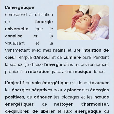
L’énergétique
correspond à l’utilisation
de
l’énergie
universelle
que je
canalise
en la
visualisant et la
transmettant avec mes
mains
et une
intention de
cœur
remplie d’
Amour
et de
Lumière
pure. Pendant
la séance, je diffuse l’
énergie
dans un environnement
propice à la
relaxation
grâce à une
musique
douce.
L’objectif
du
soin énergétique
est donc d’
évacuer
les
énergies négatives
pour y
placer
des
énergies
positives
, de
dénouer
les blocages et les
nœuds
énergétiques
, de
nettoyer
, d’
harmoniser
,
d’
équilibrer, de libérer
le
flux énergétique
du