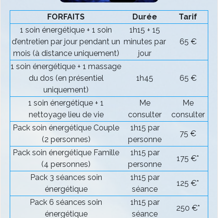
FORFAITS
Durée
Tarif
1 soin énergétique + 1 soin
1h15 + 15
d’entretien par jour pendant un
minutes par
65 €
mois (à distance uniquement)
jour
1 soin énergétique + 1 massage
du dos (en présentiel
1h45
65 €
uniquement)
1 soin énergétique + 1
Me
Me
nettoyage lieu de vie
consulter
consulter
Pack soin énergétique Couple
1h15 par
75 €
(2 personnes)
personne
Pack soin énergétique Famille
1h15 par
175 €*
(4 personnes)
personne
Pack 3 séances soin
1h15 par
125 €*
énergétique
séance
Pack 6 séances soin
1h15 par
250 €*
énergétique
séance