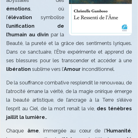
abyssales des
émotions
, où
l’
élévation
symbolise
l’unification de
l’humain au divin
par la
Beauté, la pureté et la grâce des sentiments lyriques.
Dans ce sanctuaire, l’Être expérimente et apprend de
ses blessures pour les transcender et accéder à une
libération
sublime vers l’
Amour
inconditionnel.
De la souffrance combative resplendit le renouveau, de
l’atrocité émane la vérité, de la magie onirique émerge
la beauté artistique, de l’ancrage à la Terre s’élève
l’esprit au Ciel, de la mort renaît la vie,
des ténèbres
jaillit la lumière
…
Chaque
âme
, immergée au cœur de l
’Humanité
,