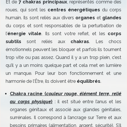
Et de
7 chakras principaux
, représentés comme des
roues, qui sont les
centres énergétiques
du corps
humain. Ils sont reliés aux divers
organes
et
glandes
du corps et sont responsables de la perturbation de
l’
énergie vitale
. Ils sont votre reflet, et les
corps
subtils
sont reliés aux
chakras
. Les chocs
émotionnels peuvent les bloquer et parfois ils tournent
trop vite ou pas assez. Quand il y a un trop plein, c’est
qu’il y a un moins quelque part et cela met en lumière
un manque. Pour leur bon fonctionnement et une
harmonie de l’Être, ils doivent être
équilibrés
.
Chakra racine (
couleur rouge, élément terre, relié
au corps physique
)
: il est situé entre l’anus et les
organes génitaux et associé aux glandes génitales,
surrénales. Il correspond à l’ancrage sur Terre et aux
besoins primaires (alimentation, argent, sécurité). S’il