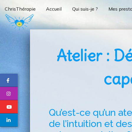
ChrisThérapie
Accueil
Qui suis-je ?
Mes presta
Atelier : D
capa
Qu’est-ce qu’un at
de l’intuition et de