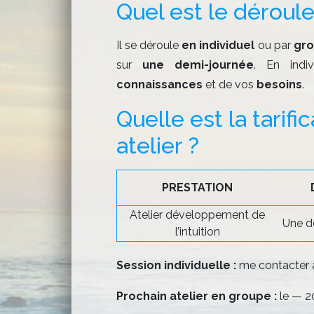
Quel est le déroule
Il se déroule
en individuel
ou par
gro
sur
une demi-journée
. En indivi
connaissances
et de vos
besoins
.
Quelle est la tarifi
atelier ?
PRESTATION
Atelier développement de
Une d
l’intuition
Session individuelle :
me contacter a
Prochain atelier en groupe
:
le — 2