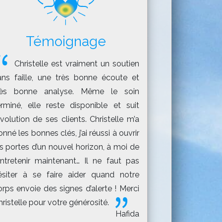
Témoignage
Christelle est vraiment un soutien
ans faille, une très bonne écoute et
rès bonne analyse. Même le soin
erminé, elle reste disponible et suit
évolution de ses clients. Christelle m’a
nné les bonnes clés, j’ai réussi à ouvrir
es portes d’un nouvel horizon, à moi de
’entretenir maintenant… Il ne faut pas
ésiter à se faire aider quand notre
orps envoie des signes d’alerte ! Merci
ristelle pour votre générosité.
Hafida