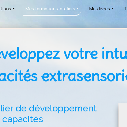
tions
Mes formations-ateliers
Mes livres
T
éveloppez votre intu
cités extrasensori
elier de développement 
s capacités 