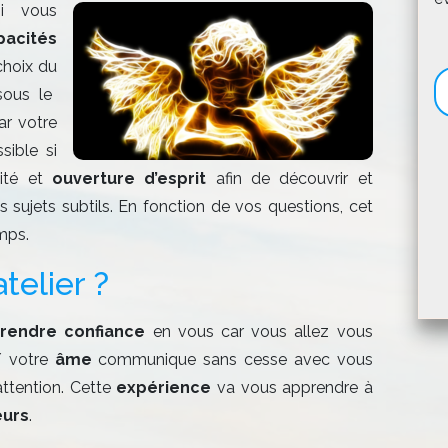
i vous
pacités
choix du
sous le
r votre
sible si
sité et
ouverture d’esprit
afin de découvrir et
 sujets subtils. En fonction de vos questions, cet
mps.
telier ?
rendre confiance
en vous car vous allez vous
 votre
âme
communique sans cesse avec vous
ttention. Cette
expérience
va vous apprendre à
eurs
.