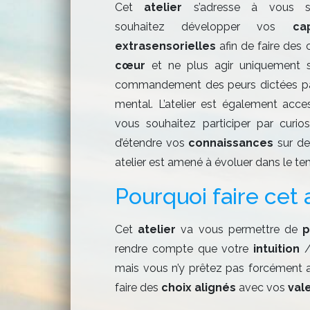
Cet
atelier
s’adresse à vous s
souhaitez développer vos
ca
extrasensorielles
afin de faire des 
cœur
et ne plus agir uniquement 
commandement des peurs dictées pa
mental. L’atelier est également acces
vous souhaitez participer par curio
d’étendre vos
connaissances
sur des
atelier est amené à évoluer dans le te
Pourquoi faire cet a
Cet
atelier
va vous permettre de
p
rendre compte que votre
intuition
/
mais vous n’y prêtez pas forcément a
faire des
choix alignés
avec vos
val