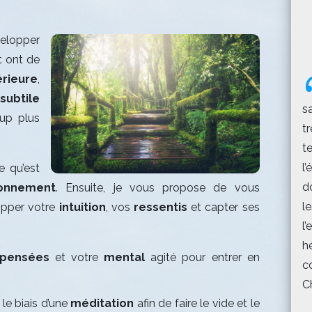
elopper
t ont de
érieure
,
subtile
s
oup plus
t
t
l’
e qu’est
do
ionnement
. Ensuite, je vous propose de vous
l
pper votre
intuition
, vos
ressentis
et capter ses
l
h
pensées
et votre
mental
agité pour entrer en
c
Ch
le biais d’une
méditation
afin de faire le vide et le