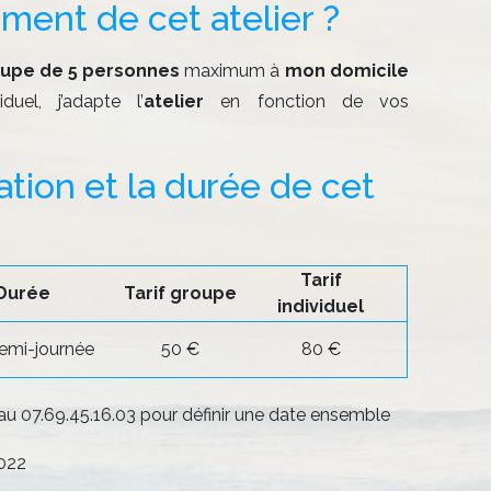
ment de cet atelier ?
upe de 5 personnes
maximum à
mon domicile
duel, j’adapte l’
atelier
en fonction de vos
cation et la durée de cet 
Tarif
Durée
Tarif groupe
individuel
emi-journée
50 €
80 €
u 07.69.45.16.03 pour définir une date ensemble
022