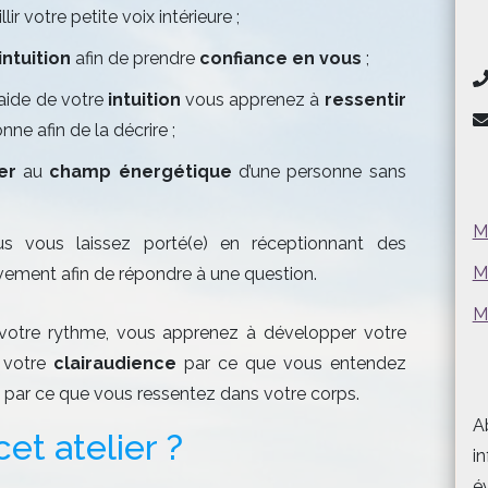
ir votre petite voix intérieure ;
intuition
afin de prendre
confiance en vous
;
l’aide de votre
intuition
vous apprenez à
ressentir
ne afin de la décrire ;
ter
au
champ énergétique
d’une personne sans
M
us vous laissez porté(e) en réceptionnant des
M
ivement afin de répondre à une question.
M
 votre rythme, vous apprenez à développer votre
, votre
clairaudience
par ce que vous entendez
par ce que vous ressentez dans votre corps.
A
et atelier ?
i
é