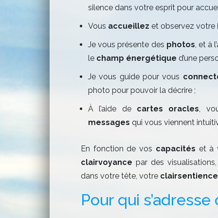
silence dans votre esprit pour accueill
Vous
accueillez
et observez votre
Je vous présente des
photos
, et à 
le
champ énergétique
d’une person
Je vous guide pour vous
connec
photo pour pouvoir la décrire ;
À l’aide de
cartes oracles
, vo
messages
qui vous viennent intuit
En fonction de vos
capacités
et à
clairvoyance
par des visualisations
dans votre tête, votre
clairsentience
Pour qui s’adresse c