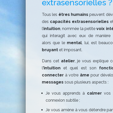
extrasensorielles ?
Tous les
êtres humains
peuvent dév
des
capacités extrasensorielles
e
l’
intuition
, nommée la petite
voix int
qui interagit avec eux de manière
alors que le
mental
, lui, est beauc
bruyant
et imposant.
Dans cet
atelier
, je vous explique c
l
’intuition
et quel est son
fonct
connecter
à votre
âme
pour dévelo
messages
sous plusieurs aspects :
Je vous apprends à
calmer
vos
connexion subtile ;
Je vous amène à vous détendre par 